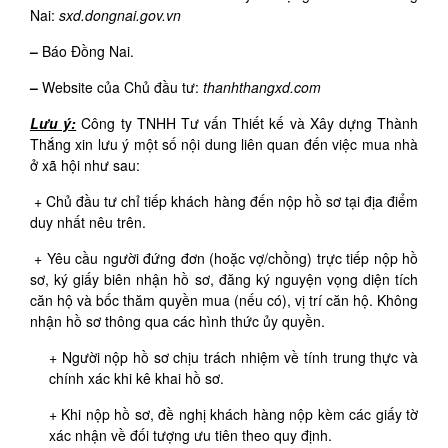
Nai:
sxd.dongnai.gov.vn
–
Báo Đồng Nai.
–
Website của Chủ đầu tư:
thanhthangxd.com
Lưu ý:
Công ty TNHH Tư vấn Thiết kế và Xây dựng Thành
Thắng xin lưu ý một số nội dung liên quan đến việc mua nhà
ở xã hội như sau:
+ Chủ đầu tư chỉ tiếp khách hàng đến nộp hồ sơ tại địa điểm
duy nhất nêu trên.
+ Yêu cầu người đứng đơn (hoặc vợ/chồng) trực tiếp nộp hồ
sơ, ký giấy biên nhận hồ sơ, đăng ký nguyện vọng diện tích
căn hộ và bốc thăm quyền mua (nếu có), vị trí căn hộ. Không
nhận hồ sơ thông qua các hình thức ủy quyền.
+ Người nộp hồ sơ chịu trách nhiệm về tính trung thực và
chính xác khi kê khai hồ sơ.
+ Khi nộp hồ sơ, đề nghị khách hàng nộp kèm các giấy tờ
xác nhận về đối tượng ưu tiên theo quy định.