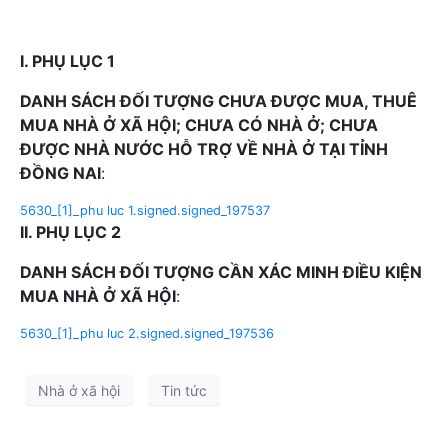
I. PHỤ LỤC 1
DANH SÁCH ĐỐI TƯỢNG CHƯA ĐƯỢC MUA, THUÊ
MUA NHÀ Ở XÃ HỘI; CHƯA CÓ NHÀ Ở; CHƯA
ĐƯỢC NHÀ NƯỚC HỖ TRỢ VỀ NHÀ Ở TẠI TỈNH
ĐỒNG NAI
:
5630_[1]_phu luc 1.signed.signed_197537
II. PHỤ LỤC 2
DANH SÁCH ĐỐI TƯỢNG CẦN XÁC MINH ĐIỀU KIỆN
MUA NHÀ Ở XÃ HỘI
:
5630_[1]_phu luc 2.signed.signed_197536
Nhà ở xã hội
Tin tức