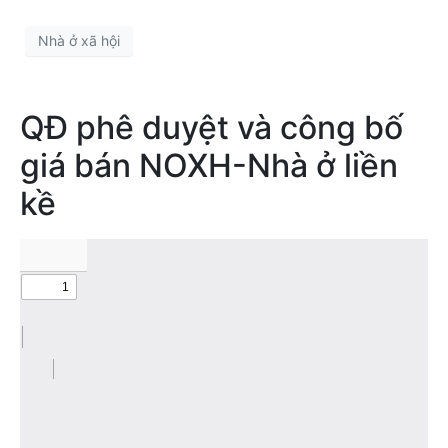
Nhà ở xã hội
QĐ phê duyệt và công bố
giá bán NOXH-Nhà ở liền
kề