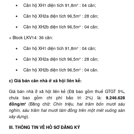
Căn hộ XH1 diện tích 91,8m² : 04 căn;
Căn hộ XH2a diện tích 96,5m² : 28 căn;
Căn hộ XH2b diện tích 96,5m² : 04 căn;
+ Block LKV14: 36 căn:
Căn hộ XH1 diện tích 91,8m² : 04 căn;
Căn hộ XH2a diện tích 96,5m² : 28 căn;
Căn hộ XH2b diện tích 96,5m² : 04 căn.
c) Giá bán căn nhà ở xã hội liên kế:
Giá bán nhà ở xã hội liên kế (Đã bao gồm thuế GTGT 5%,
chưa bao gồm chi phí bảo trì 2%) là:
9.246.628
đồng/m²
(Bằng chữ:
Chín triệu, hai trăm bốn mươi sáu
nghìn, sáu trăm hai mươi tám đồng trên một mét vuông
sàn
xây dựng
).
III. THÔNG TIN VỀ HỒ SƠ ĐĂNG KÝ