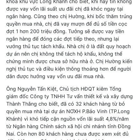
khoa khu vực Long Khánh cho biết, khi hay tin không
được vay vốn lãi suất ưu đãi chị đã khóc ngay tại
ngân hàng. Cũng theo chị Hường, khi bốc thăm trúng
quyền mua nhà, chị đã vay mượn để đủ số tiền cọc
đợt 1 hơn 200 triệu đồng. Tưởng sẽ được vay tiền
ngân hàng để đóng các đợt tiếp theo, nhưng lại
vướng thủ tục tách khẩu. Nhà chị ở là đất quy hoạch
dự án nên chị không thể tách hộ khẩu, không thể
chứng minh được chưa sở hữu nhà ở. Chị Hường kiến
nghị thủ tục và điều kiện thông thoáng hơn để người
dân được hưởng vay vốn ưu đãi mua nhà.
Ông Nguyễn Tấn Kiệt, Chủ tịch HĐQT kiêm Tổng
giám đốc Công ty TNHH Tư vấn thiết kế và xây dựng
Thành Thắng cho biết, đã có 32 khách hàng từ bỏ
quyền mua nhà tại dự án NƠXH P.Bảo Vinh (TP.Long
Khánh) vì khó tiếp cận nguồn vốn lãi suất 4,8%/năm
từ Ngân hàng Chính sách xã hội chi nhánh tỉnh Đồng
Nai. Còn hơn 80 khách hàng chưa được xem xét đủ