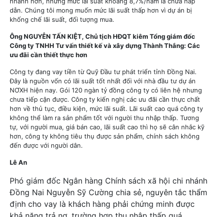
nhanh hơn, nhưng mức lãi suất khoảng 8,7%/năm là chưa hấp
dẫn. Chúng tôi mong muốn mức lãi suất thấp hơn vì dự án bị
khống chế lãi suất, đối tượng mua.
Ông NGUYỄN TẤN KIỆT, Chủ tịch HĐQT kiêm Tổng giám đốc
Công ty TNHH Tư vấn thiết kế và xây dựng Thành Thắng:
Các
ưu đãi cần thiết thực hơn
Công ty đang vay tiền từ Quỹ Đầu tư phát triển tỉnh Đồng Nai.
Đây là nguồn vốn có lãi suất tốt nhất đối với nhà đầu tư dự án
NƠXH hiện nay. Gói 120 ngàn tỷ đồng công ty có liên hệ nhưng
chưa tiếp cận được. Công ty kiến nghị các ưu đãi cần thực chất
hơn về thủ tục, điều kiện, mức lãi suất. Lãi suất cao quá công ty
không thể làm ra sản phẩm tốt với người thu nhập thấp. Tương
tự, với người mua, giá bán cao, lãi suất cao thì họ sẽ cân nhắc kỹ
hơn, công ty không tiêu thụ được sản phẩm, chính sách không
đến được với người dân.
Lê An
Phó giám đốc Ngân hàng Chính sách xã hội chi nhánh
Đồng Nai Nguyễn Sỹ Cường chia sẻ, nguyên tắc thẩm
định cho vay là khách hàng phải chứng minh được
khả năng trả nợ, trường hợp thu nhập thấp quá,