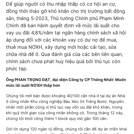
Để giúp người có thu nhập thấp có cơ hội an cư,
đồng thời tháo gỡ khó khăn cho thị trường bất động
sản, tháng 5-2023, Thủ tướng Chính phủ Phạm Minh
Chính đã ban hành quyết định về mức lãi suất cho
vay ưu đãi 4,8%/năm tại ngân hàng chính sách xã hội
áp dụng đối với các khoản vay có dư nợ để mua,
thuê mua NƠXH, xây dựng mới hoặc cải tạo, sửa
chữa nhà để ở. Qua đánh giá của các bên liên quan,
chính sách chưa phát huy hiệu quả bởi thủ tục còn
phức tạp.
Ông PHAN TRỌNG ĐẠT, đại diện Công ty CP Thống Nhất:
Muốn
mức lãi suất NƠXH thấp hơn
Chúng tôi mới bán được khoảng 40/100 căn nhà ở tại dự án Nhà
ở công nhân Khu công nghiệp Bàu Xéo (H.Trảng Bom). Nguyên
nhân một phần cũng vì thủ tục vay vốn ưu đãi khó khăn, trong
khi quỹ thời gian của công nhân không có. Trong tháng 12 này,
chúng tôi khởi công thêm 1 block quy mô gần 100 căn.
Gói tín dụng 120 ngàn tỷ đồng, chúng tôi cần để dự án triển khai